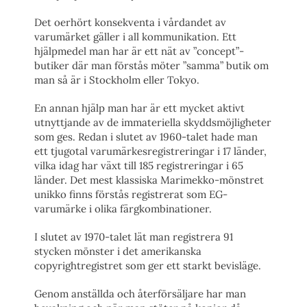
Det oerhört konsekventa i vårdandet av
varumärket gäller i all kommunikation. Ett
hjälpmedel man har är ett nät av ”concept”-
butiker där man förstås möter ”samma” butik om
man så är i Stockholm eller Tokyo.
En annan hjälp man har är ett mycket aktivt
utnyttjande av de immateriella skyddsmöjligheter
som ges. Redan i slutet av 1960-talet hade man
ett tjugotal varumärkesregistreringar i 17 länder,
vilka idag har växt till 185 registreringar i 65
länder. Det mest klassiska Marimekko-mönstret
unikko finns förstås registrerat som EG-
varumärke i olika färgkombinationer.
I slutet av 1970-talet lät man registrera 91
stycken mönster i det amerikanska
copyrightregistret som ger ett starkt bevisläge.
Genom anställda och återförsäljare har man